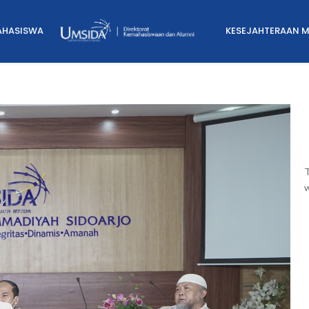
AHASISWA
KESEJAHTERAAN 
T
w