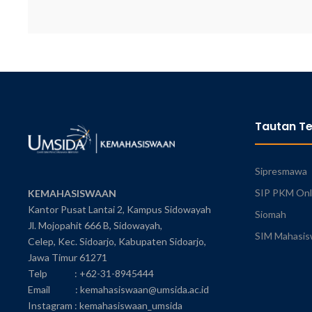
Tautan Te
Sipresmawa
SIP PKM Onl
KEMAHASISWAAN
Kantor Pusat Lantai 2, Kampus Sidowayah
Siomah
Jl. Mojopahit 666 B, Sidowayah,
SIM Mahasi
Celep, Kec. Sidoarjo, Kabupaten Sidoarjo,
Jawa Timur 61271
Telp : +62-31-8945444
Email : kemahasiswaan@umsida.ac.id
Instagram : kemahasiswaan_umsida