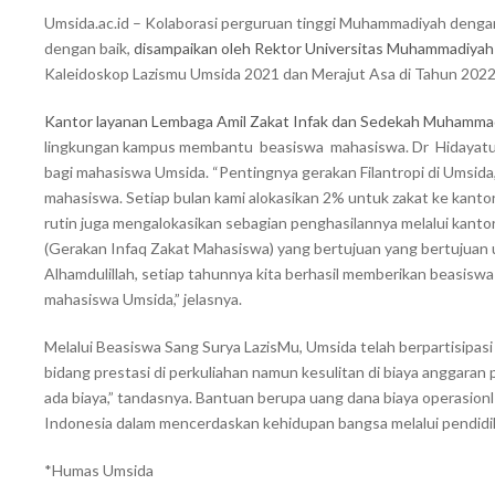
Umsida.ac.id – Kolaborasi perguruan tinggi Muhammadiyah dengan
dengan baik,
disampaikan oleh Rektor Universitas Muhammadiyah 
Kaleidoskop Lazismu Umsida 2021 dan Merajut Asa di Tahun 2022,
Kantor layanan Lembaga Amil Zakat Infak dan Sedekah Muhammad
lingkungan kampus membantu beasiswa mahasiswa. Dr Hidayatull
bagi mahasiswa Umsida. “Pentingnya gerakan Filantropi di Umsida,
mahasiswa. Setiap bulan kami alokasikan 2% untuk zakat ke kantor
rutin juga mengalokasikan sebagian penghasilannya melalui kant
(Gerakan Infaq Zakat Mahasiswa) yang bertujuan yang bertujuan
Alhamdulillah, setiap tahunnya kita berhasil memberikan beasiswa
mahasiswa Umsida,” jelasnya.
Melalui Beasiswa Sang Surya LazisMu, Umsida telah berpartisipa
bidang prestasi di perkuliahan namun kesulitan di biaya anggaran p
ada biaya,” tandasnya. Bantuan berupa uang dana biaya operasion
Indonesia dalam mencerdaskan kehidupan bangsa melalui pendidik
*Humas Umsida