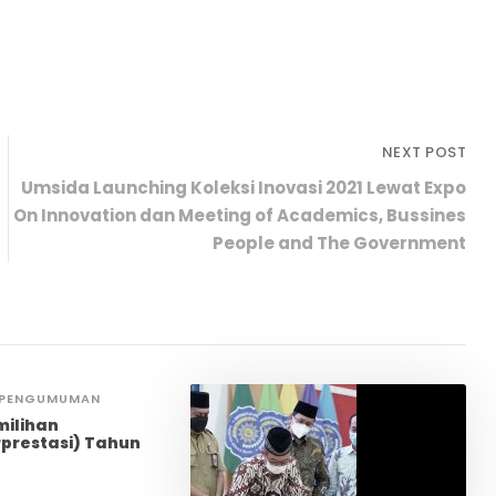
NEXT POST
Umsida Launching Koleksi Inovasi 2021 Lewat Expo
On Innovation dan Meeting of Academics, Bussines
People and The Government
PENGUMUMAN
milihan
prestasi) Tahun