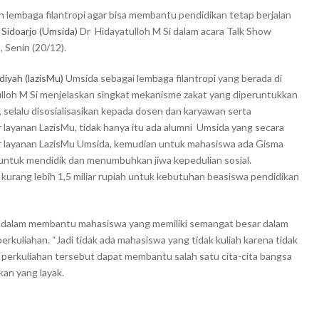
 lembaga filantropi agar bisa membantu pendidikan tetap berjalan
Sidoarjo (Umsida)
Dr Hidayatulloh M Si dalam acara Talk Show
 Senin (20/12).
iyah (lazisMu)
Umsida sebagai lembaga filantropi yang berada di
oh M Si menjelaskan singkat mekanisme zakat yang diperuntukkan
 selalu disosialisasikan kepada dosen dan karyawan serta
 layanan LazisMu, tidak hanya itu ada alumni Umsida yang secara
or layanan LazisMu Umsida, kemudian untuk mahasiswa ada Gisma
 untuk mendidik dan menumbuhkan jiwa kepedulian sosial.
 kurang lebih 1,5 miliar rupiah untuk kebutuhan beasiswa pendidikan
si dalam membantu mahasiswa yang memiliki semangat besar dalam
erkuliahan. “Jadi tidak ada mahasiswa yang tidak kuliah karena tidak
l perkuliahan tersebut dapat membantu salah satu cita-cita bangsa
an yang layak.